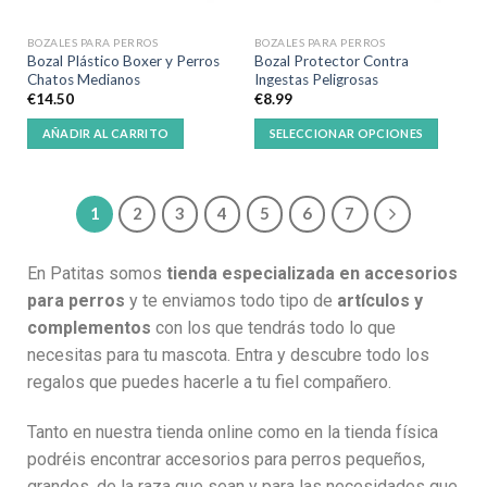
BOZALES PARA PERROS
BOZALES PARA PERROS
Bozal Plástico Boxer y Perros
Bozal Protector Contra
Chatos Medianos
Ingestas Peligrosas
€
14.50
€
8.99
AÑADIR AL CARRITO
SELECCIONAR OPCIONES
1
2
3
4
5
6
7
En Patitas somos
tienda especializada en accesorios
para perros
y te enviamos todo tipo de
artículos
y
complementos
con los que tendrás todo lo que
necesitas para tu mascota. Entra y descubre todo los
regalos que puedes hacerle a tu fiel compañero.
Tanto en nuestra tienda online como en la tienda física
podréis encontrar accesorios para perros pequeños,
grandes, de la raza que sean y para las necesidades que