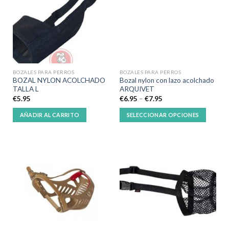
BOZALES PARA PERROS
BOZALES PARA PERROS
BOZAL NYLON ACOLCHADO
Bozal nylon con lazo acolchado
TALLA L
ARQUIVET
€
5.95
€
6.95
–
€
7.95
AÑADIR AL CARRITO
SELECCIONAR OPCIONES