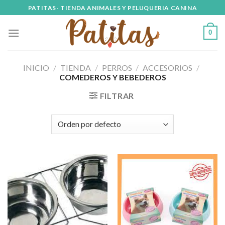
Skip
PATITAS- TIENDA ANIMALES Y PELUQUERIA CANINA
to
content
0
INICIO
/
TIENDA
/
PERROS
/
ACCESORIOS
/
COMEDEROS Y BEBEDEROS
FILTRAR