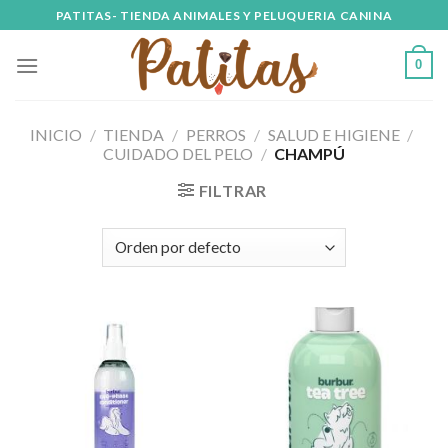
Skip
PATITAS- TIENDA ANIMALES Y PELUQUERIA CANINA
to
content
0
INICIO
/
TIENDA
/
PERROS
/
SALUD E HIGIENE
/
CUIDADO DEL PELO
/
CHAMPÚ
FILTRAR