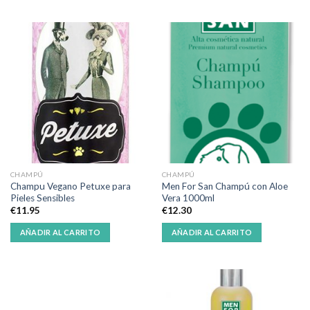
CHAMPÚ
CHAMPÚ
Champu Vegano Petuxe para
Men For San Champú con Aloe
Pieles Sensibles
Vera 1000ml
€
11.95
€
12.30
AÑADIR AL CARRITO
AÑADIR AL CARRITO