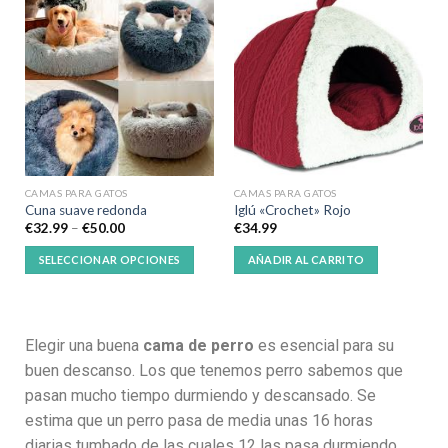
CAMAS PARA GATOS
CAMAS PARA GATOS
Cuna suave redonda
Iglú «Crochet» Rojo
€
32.99
–
€
50.00
€
34.99
SELECCIONAR OPCIONES
AÑADIR AL CARRITO
Elegir una buena
cama de perro
es esencial para su
buen descanso. Los que tenemos perro sabemos que
pasan mucho tiempo durmiendo y descansado. Se
estima que un perro pasa de media unas 16 horas
diarias tumbado de las cuales 12 las pasa durmiendo.