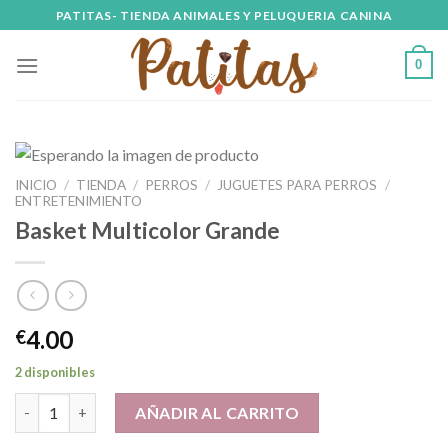
Skip
PATITAS- TIENDA ANIMALES Y PELUQUERIA CANINA
to
content
0
INICIO
/
TIENDA
/
PERROS
/
JUGUETES PARA PERROS
/
ENTRETENIMIENTO
Basket Multicolor Grande
4.00
€
2 disponibles
Basket Multicolor Grande cantidad
AÑADIR AL CARRITO