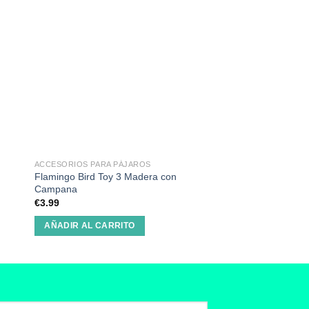
ACCESORIOS PARA PÁJAROS
ACCESORIOS PARA P
Flamingo Bird Toy 3 Madera con
Flamingo Bird Toy E
Campana
€
3.65
€
3.99
AÑADIR AL CARRI
AÑADIR AL CARRITO