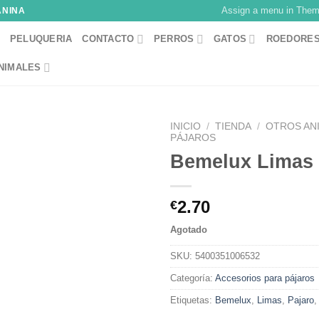
Assign a menu in The
ANINA
PELUQUERIA
CONTACTO
PERROS
GATOS
ROEDORE
NIMALES
INICIO
/
TIENDA
/
OTROS AN
PÁJAROS
Bemelux Limas 
2.70
€
Agotado
SKU:
5400351006532
Categoría:
Accesorios para pájaros
Etiquetas:
Bemelux
,
Limas
,
Pajaro