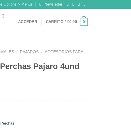
me Options > Menus
Newsletter
S
0
ACCEDER
CARRITO /
€
0.00
IMALES
/
PÁJAROS
/
ACCESORIOS PARA
Perchas Pajaro 4und
,
Perchas