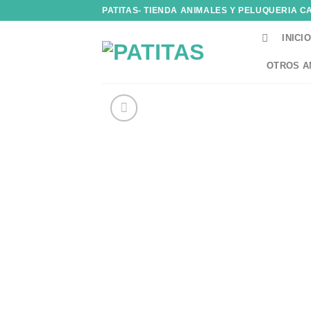
Skip
PATITAS- TIENDA ANIMALES Y PELUQUERIA C
to
INICIO
content
OTROS A