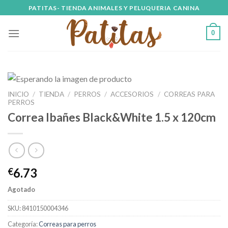
Skip
PATITAS- TIENDA ANIMALES Y PELUQUERIA CANINA
to
content
0
INICIO
/
TIENDA
/
PERROS
/
ACCESORIOS
/
CORREAS PARA
PERROS
Correa Ibañes Black&White 1.5 x 120cm
6.73
€
Agotado
SKU:
8410150004346
Categoría:
Correas para perros