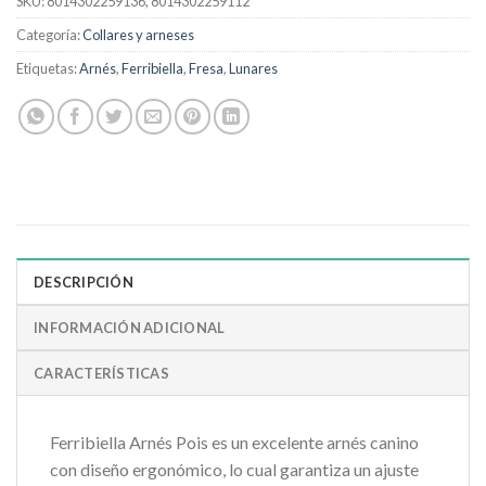
SKU:
8014302259136, 8014302259112
Categoría:
Collares y arneses
Etiquetas:
Arnés
,
Ferribiella
,
Fresa
,
Lunares
DESCRIPCIÓN
INFORMACIÓN ADICIONAL
CARACTERÍSTICAS
Ferribiella Arnés Pois es un excelente arnés canino
con diseño ergonómico, lo cual garantiza un ajuste