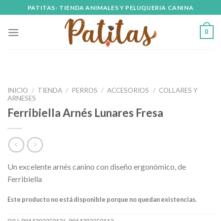
Skip
PATITAS- TIENDA ANIMALES Y PELUQUERIA CANINA
to
content
0
INICIO
/
TIENDA
/
PERROS
/
ACCESORIOS
/
COLLARES Y
ARNESES
Ferribiella Arnés Lunares Fresa
Un excelente arnés canino con diseño ergonómico, de
Ferribiella
Este producto no está disponible porque no quedan existencias.