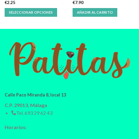
€
2.25
€
7.90
SELECCIONAR OPCIONES
AÑADIR AL CARRITO
Calle Paco Miranda 8, local 13
C.P. 29013, Málaga
Tel.
693 29 62 43
Horarios: