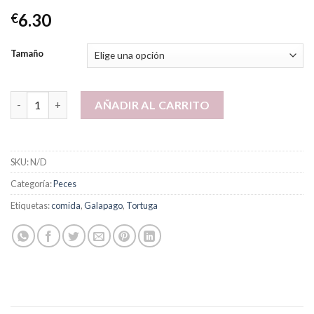
6.30
€
Tamaño
Tortuga/Galapago Sticks, 90gr. cantidad
AÑADIR AL CARRITO
SKU:
N/D
Categoría:
Peces
Etiquetas:
comida
,
Galapago
,
Tortuga