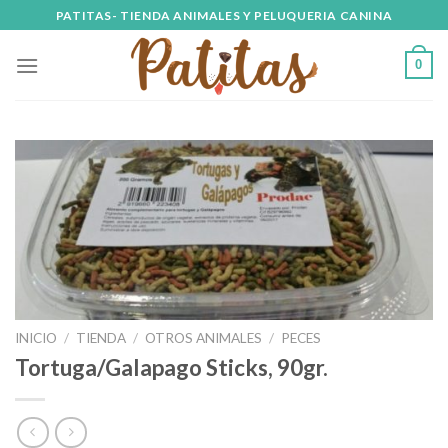
Skip
PATITAS- TIENDA ANIMALES Y PELUQUERIA CANINA
to
content
0
INICIO
/
TIENDA
/
OTROS ANIMALES
/
PECES
Tortuga/Galapago Sticks, 90gr.