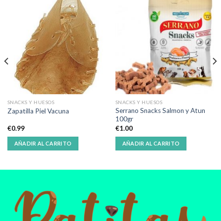
SNACKS Y HUESOS
SNACKS Y HUESOS
Serrano Snacks Salmon y Atun
Zapatilla Piel Vacuna
100gr
€
0.99
€
1.00
AÑADIR AL CARRITO
AÑADIR AL CARRITO