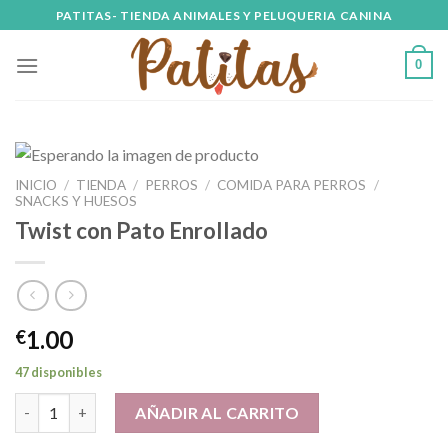
Skip
PATITAS- TIENDA ANIMALES Y PELUQUERIA CANINA
to
content
0
INICIO
/
TIENDA
/
PERROS
/
COMIDA PARA PERROS
/
SNACKS Y HUESOS
Twist con Pato Enrollado
1.00
€
47 disponibles
Twist con Pato Enrollado cantidad
AÑADIR AL CARRITO