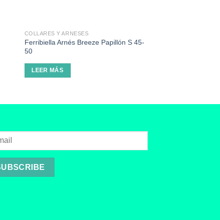
COLLARES Y ARNESES
COLLARES Y ARNESES
Ferribiella Arnés Breeze Papillón S 45-
Ferribiella Arnés Lu
50
€
14.95
SELECCIONAR OP
LEER MÁS