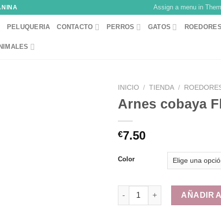
Assign a menu in The
ANINA
PELUQUERIA
CONTACTO
PERROS
GATOS
ROEDORE
NIMALES
INICIO
/
TIENDA
/
ROEDORES
Arnes cobaya F
7.50
€
Color
Arnes cobaya Flamingo canti
AÑADIR 