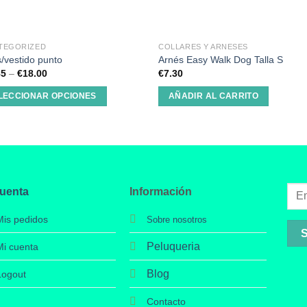
TEGORIZED
COLLARES Y ARNESES
/vestido punto
Arnés Easy Walk Dog Talla S
85
–
€
18.00
€
7.30
LECCIONAR OPCIONES
AÑADIR AL CARRITO
cuenta
Información
Mis pedidos
Sobre nosotros
Peluqueria
Mi cuenta
Blog
Logout
Contacto