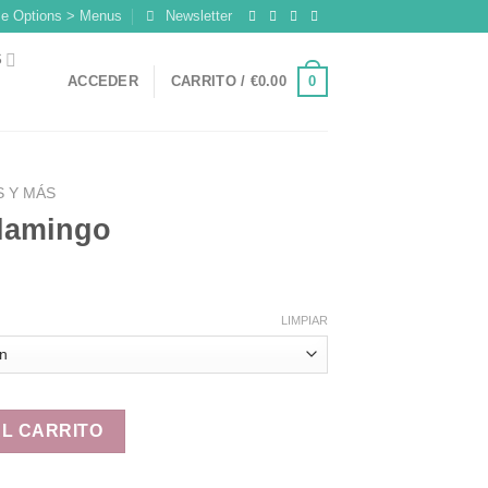
me Options > Menus
Newsletter
S
0
ACCEDER
CARRITO /
€
0.00
 Y MÁS
lamingo
LIMPIAR
dad
AL CARRITO