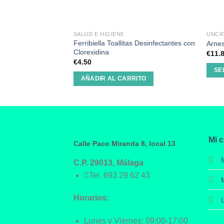
SALUD E HIGIENE
UNCA
Ferribiella Toallitas Desinfectantes con
Arnes
Clorexidina
€
11.
€
4.50
SE
AÑADIR AL CARRITO
Mi 
Calle Paco Miranda 8, local 13
C.P. 29013, Málaga
Tel.
693 29 62 43
Horarios:
Lunes y Viernes: 09:00-17:00