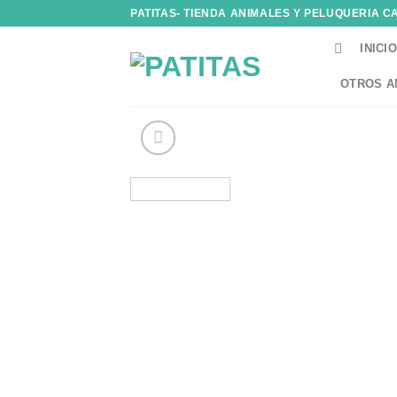
Skip
PATITAS- TIENDA ANIMALES Y PELUQUERIA C
to
INICIO
content
OTROS A