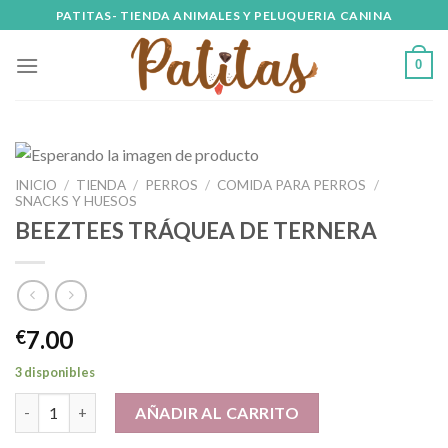
Skip
PATITAS- TIENDA ANIMALES Y PELUQUERIA CANINA
to
content
0
INICIO
/
TIENDA
/
PERROS
/
COMIDA PARA PERROS
/
SNACKS Y HUESOS
BEEZTEES TRÁQUEA DE TERNERA
7.00
€
3 disponibles
BEEZTEES TRÁQUEA DE TERNERA cantidad
AÑADIR AL CARRITO