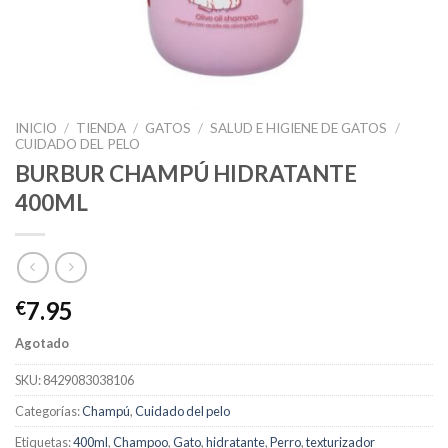
INICIO
/
TIENDA
/
GATOS
/
SALUD E HIGIENE DE GATOS
/
CUIDADO DEL PELO
BURBUR CHAMPÚ HIDRATANTE
400ML
7.95
€
Agotado
SKU:
8429083038106
Categorías:
Champú
,
Cuidado del pelo
Etiquetas:
400ml
,
Champoo
,
Gato
,
hidratante
,
Perro
,
texturizador