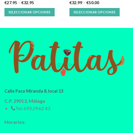
€
27.95
–
€
32.95
€
32.99
–
€
50.00
SELECCIONAR OPCIONES
SELECCIONAR OPCIONES
Calle Paco Miranda 8, local 13
C.P. 29013, Málaga
Tel.
693 29 62 43
Horarios: