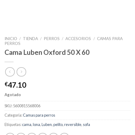
INICIO
/
TIENDA
/
PERROS
/
ACCESORIOS
/
CAMAS PARA
PERROS
Cama Luben Oxford 50 X 60
47.10
€
Agotado
SKU:
5600815568006
Categoría:
Camas para perros
Etiquetas:
cama
,
lona
,
Luben
,
pelito
,
reversible
,
sofa