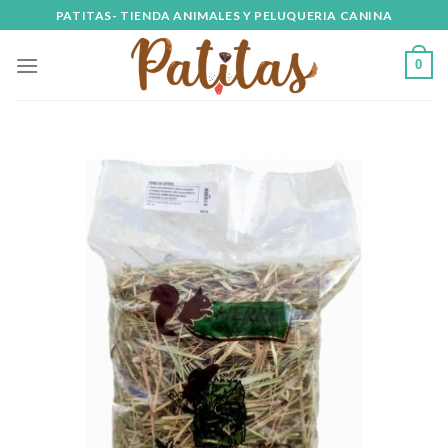
Skip
PATITAS- TIENDA ANIMALES Y PELUQUERIA CANINA
to
content
0