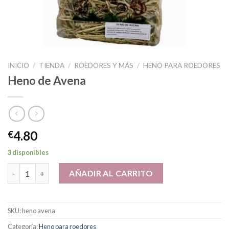
INICIO
/
TIENDA
/
ROEDORES Y MÁS
/
HENO PARA ROEDORES
Heno de Avena
4.80
€
3 disponibles
Heno de Avena cantidad
AÑADIR AL CARRITO
SKU:
heno avena
Categoría:
Heno para roedores