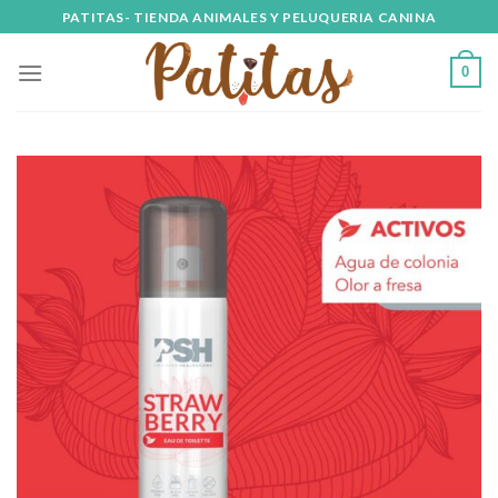
Skip
PATITAS- TIENDA ANIMALES Y PELUQUERIA CANINA
to
content
0