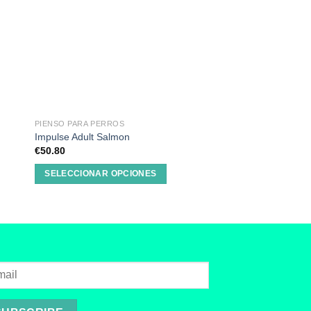
PIENSO PARA PERROS
PIENSO PARA PERROS
Libra Dog Pienso Pup
Impulse Adult Salmon
3KG
€
50.80
€
7.95
SELECCIONAR OPCIONES
AÑADIR AL CARRI