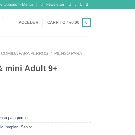
me Options > Menus
Newsletter
S
0
ACCEDER
CARRITO /
€
0.00
COMIDA PARA PERROS
/
PIENSO PARA
& mini Adult 9+
enso para perros
lo
,
proplan
,
Senior