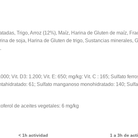
atadas, Trigo, Arroz (12%), Maíz, Harina de
Gluten
de maíz, Frac
ina de soja, Harina de
Gluten
de trigo, Sustancias minerales, 
.
8.000; Vit. D3: 1.200; Vit. E: 650; mg/kg: Vit. C : 165; Sulfato f
pentahidratado: 61; Sulfato manganoso monohidratado: 140; Sulf
coferol de aceites vegetales: 6 mg/kg
< 1h actividad
1 a 3h de act