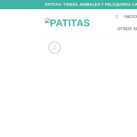
Skip
PATITAS- TIENDA ANIMALES Y PELUQUERIA C
to
INICIO
content
OTROS A