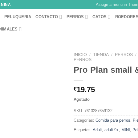
Assign a menu in The
ANINA
PELUQUERIA
CONTACTO
PERROS
GATOS
ROEDORE
NIMALES
INICIO
/
TIENDA
/
PERROS
/
PERROS
Pro Plan small 
19.75
€
Agotado
SKU:
7613287659132
Categorías:
Comida para perros
,
Pi
Etiquetas:
Adult
,
adult 9+
,
MINI
,
Pol