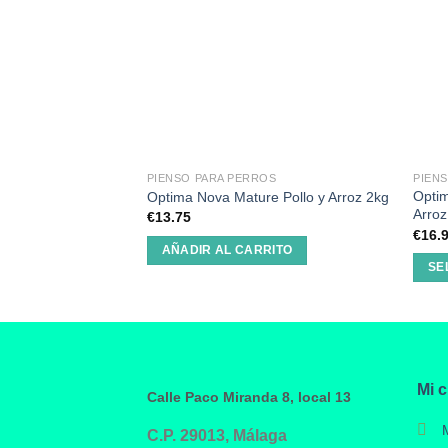
PIENSO PARA PERROS
PIEN
Optim
Optima Nova Mature Pollo y Arroz 2kg
Arroz
€
13.75
€
16.
AÑADIR AL CARRITO
SE
Mi 
Calle Paco Miranda 8, local 13
C.P. 29013, Málaga