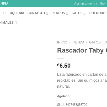
Assign a menu in The
ANINA
PELUQUERIA
CONTACTO
PERROS
GATOS
ROEDORE
NIMALES
INICIO
/
TIENDA
/
GATOS
/
Rascador Taby 
6.50
€
Está fabricado en cartón de 
reciclables. Sin químicos añad
natural.
Agotado
SKU:
8427458856799