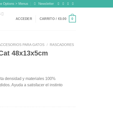
me Options > Menus
Newsletter
S
0
ACCEDER
CARRITO /
€
0.00
ACCESORIOS PARA GATOS
/
RASCADORES
Cat 48x13x5cm
alta densidad y materiales 100%
idos. Ayuda a satisfacer el instinto