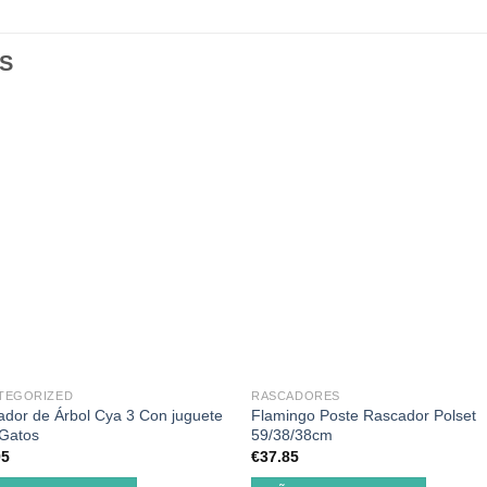
S
TEGORIZED
RASCADORES
dor de Árbol Cya 3 Con juguete
Flamingo Poste Rascador Polset
 Gatos
59/38/38cm
95
€
37.85