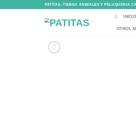
Skip
PATITAS- TIENDA ANIMALES Y PELUQUERIA C
to
INICIO
content
OTROS A