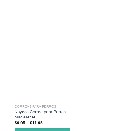
CORREAS PARA PERROS
CORREAS PARA PERR
Nayeco Correa para Perros
Correa Basic, NAY
Macleather
€
3.50
–
€
5.50
€
9.95
–
€
11.95
SELECCIONAR OP