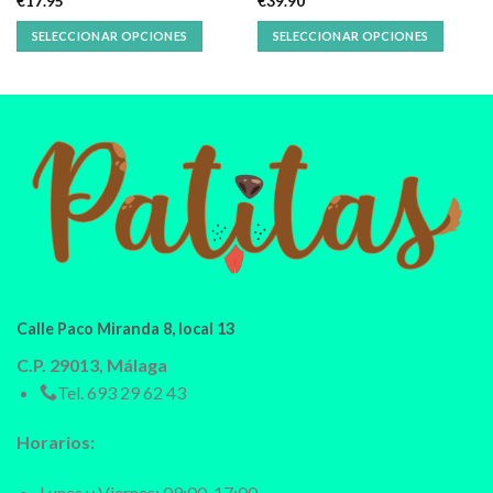
€
17.95
€
39.90
SELECCIONAR OPCIONES
SELECCIONAR OPCIONES
Calle Paco Miranda 8, local 13
C.P. 29013, Málaga
Tel.
693 29 62 43
Horarios:
Lunes y Viernes: 09:00-17:00