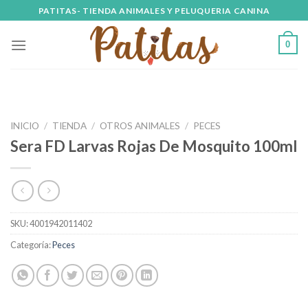
Skip
PATITAS- TIENDA ANIMALES Y PELUQUERIA CANINA
to
content
0
INICIO
/
TIENDA
/
OTROS ANIMALES
/
PECES
Sera FD Larvas Rojas De Mosquito 100ml
SKU:
4001942011402
Categoría:
Peces