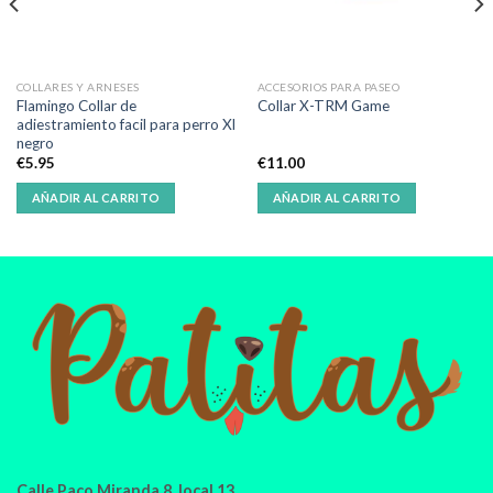
COLLARES Y ARNESES
ACCESORIOS PARA PASEO
Flamingo Collar de
Collar X-TRM Game
adiestramiento facil para perro Xl
negro
€
5.95
€
11.00
AÑADIR AL CARRITO
AÑADIR AL CARRITO
Calle Paco Miranda 8, local 13