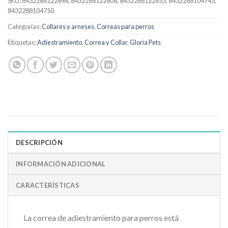
SKU:
8432288122846, 8432288122808, 8432288122853, 8432288104743,
8432288104750
Categorías:
Collares y arneses
,
Correas para perros
Etiquetas:
Adiestramiento
,
Correa y Collar
,
Gloria Pets
DESCRIPCIÓN
INFORMACIÓN ADICIONAL
CARACTERÍSTICAS
La correa de adiestramiento para perros está