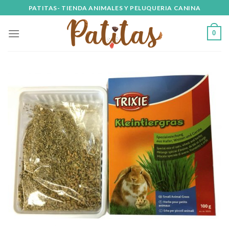
Skip
PATITAS- TIENDA ANIMALES Y PELUQUERIA CANINA
to
content
0