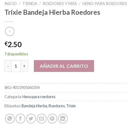
INICIO
/
TIENDA
/
ROEDORES Y MÁS
/
HENO PARA ROEDORES
Trixie Bandeja Hierba Roedores
2.50
€
7 disponibles
Trixie Bandeja Hierba Roedores cantidad
AÑADIR AL CARRITO
SKU:
4011905060354
Categoría:
Heno para roedores
Etiquetas:
Bandeja Hierba
,
Roedores
,
Trixie